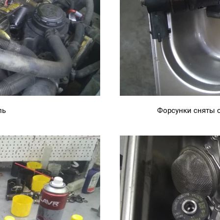
ль
Форсунки сняты с