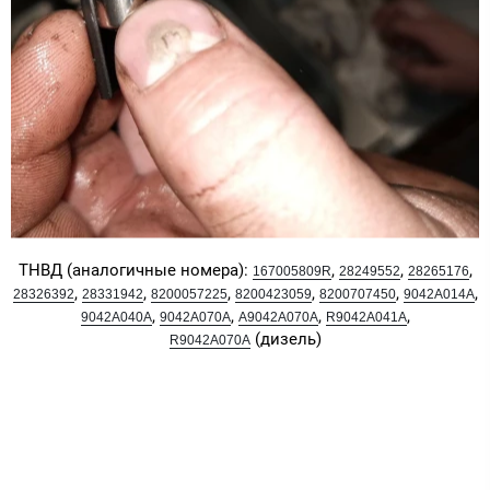
ТНВД (аналогичные номера):
,
,
,
167005809R
28249552
28265176
,
,
,
,
,
,
28326392
28331942
8200057225
8200423059
8200707450
9042A014A
,
,
,
,
9042A040A
9042A070A
A9042A070A
R9042A041A
(дизель)
R9042A070A