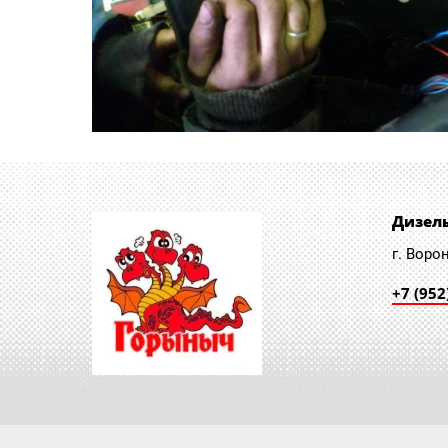
Дизел
г. Воро
+7 (952