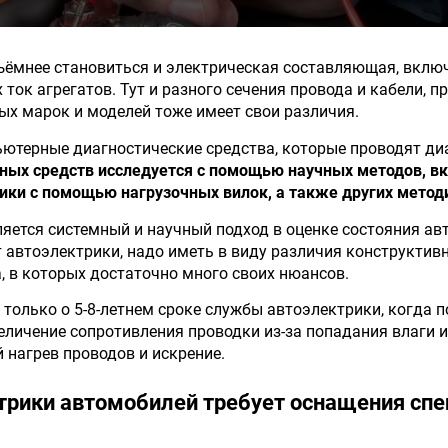
бъёмнее становиться и электрическая составляющая, вклю
 ток агрегатов. Тут и разного сечения провода и кабели, 
ых марок и моделей тоже имеет свои различия.
терные диагностические средства, которые проводят ди
тных средств исследуется с помощью научных методов, 
рики с помощью нагрузочных вилок, а также других метод
вляется системный и научный подход в оценке состояния а
т автоэлектрики, надо иметь в виду различия конструктив
, в которых достаточно много своих нюансов.
только о 5-8-летнем сроке службы автоэлектрики, когда 
еличение сопротивления проводки из-за попадания влаги 
 нагрев проводов и искрение.
трики автомобилей требует оснащения спе